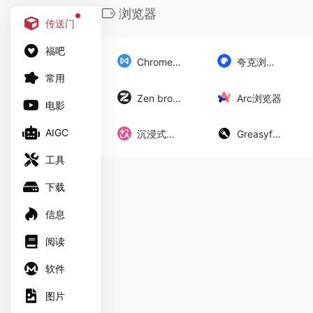
浏览器
传送门
福吧
Chrome离线版
夸克浏览器
常用
Zen browser
Arc浏览器
电影
AIGC
沉浸式翻译
Greasyfork
工具
下载
信息
阅读
软件
图片