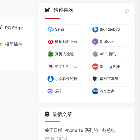
猜你喜欢
RC Edge
Send
thunderbird
微搏解析下载
GitBook
极简插件
真男人检验工具
ARC 腾讯
中文乱打小工具
Stirling PDF
小众软件论坛
诸神字幕组
易车
汽车之家
最新文章
关于日版 iPhone 16 系列的一些总结
2年前 (2024)