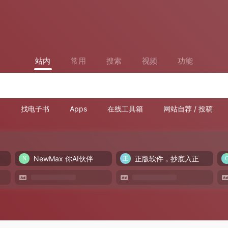
站内
常用
搜索
视频
功能
找电子书
Apps
在线工具箱
网站自荐 / 投稿
NewMax 你AI伙伴
正版软件，抄底入正