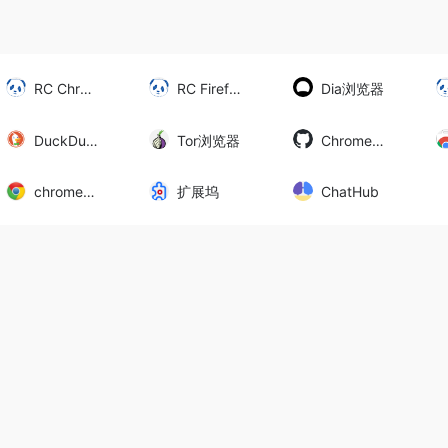
RC Chrome
RC Firefox
Dia浏览器
DuckDuckGo
Tor浏览器
Chrome++
chrome666
扩展坞
ChatHub