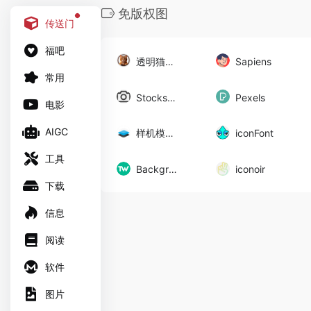
免版权图
传送门
福吧
透明猫咪图
Sapiens
常用
Stocksnap.io
Pexels
电影
AIGC
样机模型图
iconFont
工具
Backgroundlabs
iconoir
下载
信息
阅读
软件
图片