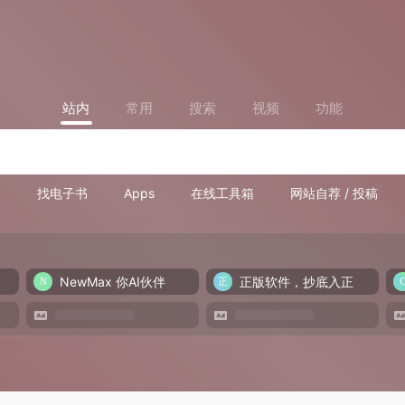
站内
常用
搜索
视频
功能
找电子书
Apps
在线工具箱
网站自荐 / 投稿
NewMax 你AI伙伴
正版软件，抄底入正