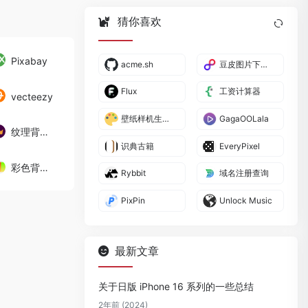
猜你喜欢
Pixabay
acme.sh
豆皮图片下载器
Flux
工资计算器
vecteezy
壁纸样机生成器
GagaOOLala
纹理背景生成
识典古籍
EveryPixel
彩色背景图
Rybbit
域名注册查询
PixPin
Unlock Music
最新文章
关于日版 iPhone 16 系列的一些总结
2年前 (2024)