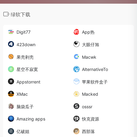
绿软下载
Digit77
App热
423down
大眼仔旭
果壳剥壳
Macwk
星空不寂寞
AlternativeTo
Appstorrent
苹果软件盒子
XMac
Macked
脑袋瓜子
osssr
Amazing apps
快克資源
亿破姐
西部落