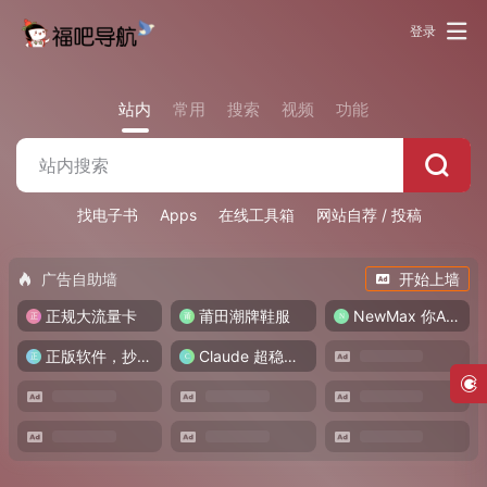
登录
站内
常用
搜索
视频
功能
找电子书
Apps
在线工具箱
网站自荐 / 投稿
广告自助墙
开始上墙
正规大流量卡
莆田潮牌鞋服
NewMax 你AI伙伴
正版软件，抄底入正
Claude 超稳中转