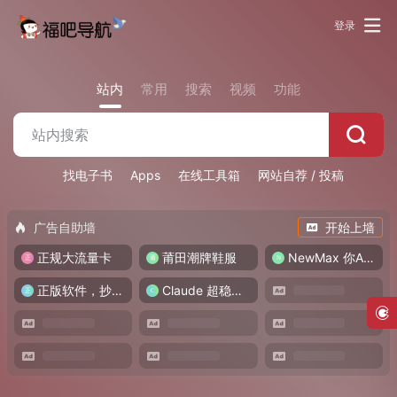
登录
站内
常用
搜索
视频
功能
找电子书
Apps
在线工具箱
网站自荐 / 投稿
广告自助墙
开始上墙
正规大流量卡
莆田潮牌鞋服
NewMax 你AI伙伴
正版软件，抄底入正
Claude 超稳中转