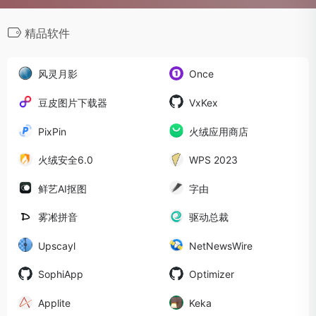
精品软件
风灵月影
Once
豆皮图片下载器
VxKex
PixPin
火绒应用商店
火绒安全6.0
WPS 2023
鲜艺AI抠图
字由
雾凇拼音
驱动总裁
Upscayl
NetNewsWire
SophiApp
Optimizer
Applite
Keka