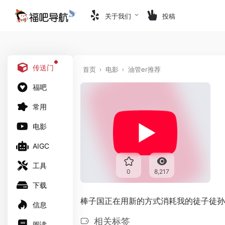
关于我们
投稿
传送门
首页
电影
油管er推荐
福吧
常用
电影
AIGC
工具
0
8,217
下载
棒子国正在用新的方式消耗我的徒子徒孙
信息
相关标签
阅读