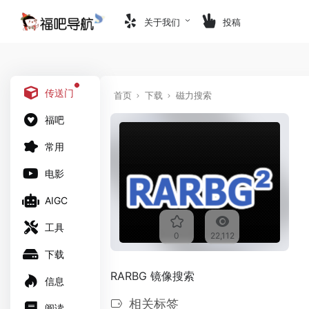
关于我们
投稿
传送门
首页
下载
磁力搜索
福吧
常用
电影
AIGC
工具
0
22,112
下载
RARBG 镜像搜索
信息
相关标签
阅读