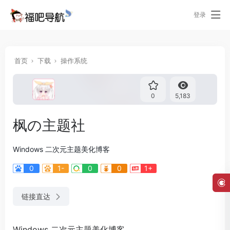
登录
首页
下载
操作系统
0
5,183
枫の主题社
Windows 二次元主题美化博客
0
1-
0
0
1+
链接直达
Windows 二次元主题美化博客