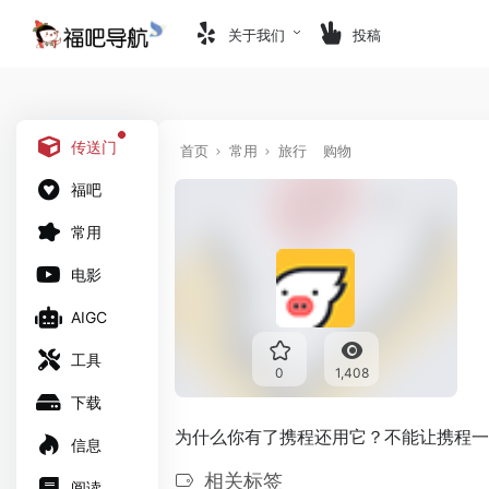
关于我们
投稿
传送门
首页
常用
旅行
购物
福吧
常用
电影
AIGC
工具
0
1,408
下载
为什么你有了携程还用它？不能让携程一
信息
相关标签
阅读