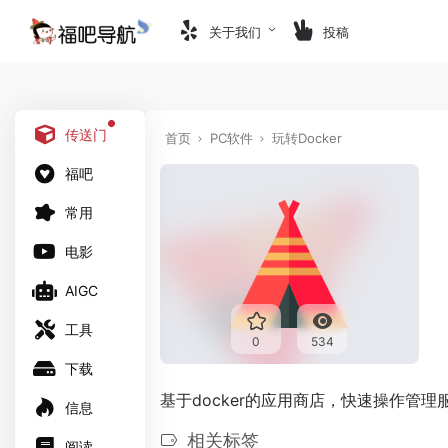
关于我们
投稿
传送门
首页
PC软件
玩转Docker
福吧
常用
电影
AIGC
工具
0
534
下载
基于docker的应用商店，快速操作管理
信息
相关标签
阅读