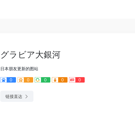
グラビア大銀河
日本朋友更新的图站
0
0
0
0
0
链接直达