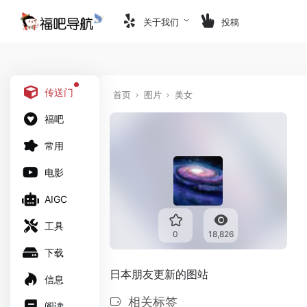
关于我们
投稿
传送门
首页
图片
美女
福吧
常用
电影
AIGC
工具
0
18,826
下载
日本朋友更新的图站
信息
相关标签
阅读