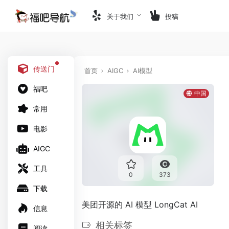
关于我们
投稿
传送门
首页
AIGC
AI模型
福吧
中国
常用
电影
AIGC
工具
0
373
下载
美团开源的 AI 模型 LongCat AI
信息
相关标签
阅读